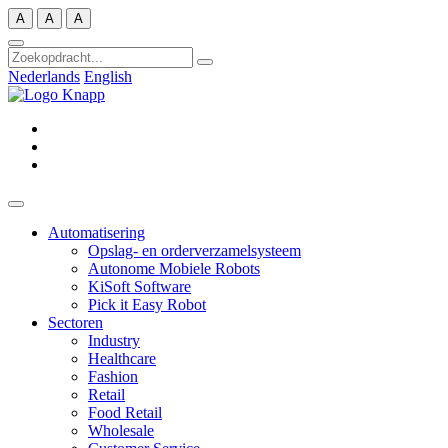
Zum
A
A
A
Inhalt
springen
Nederlands
English
Automatisering
Opslag- en orderverzamelsysteem
Autonome Mobiele Robots
KiSoft Software
Pick it Easy Robot
Sectoren
Industry
Healthcare
Fashion
Retail
Food Retail
Wholesale