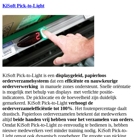
KiSoft Pick-to-Light
KiSoft Pick-to-Light is een
displaygeleid, papierloos
orderverzamelsysteem
dat een
efficiënte en nauwkeurige
orderverwerking
in manuele zones ondersteunt. Snelle oriëntatie
is mogelijk met behulp van displays met verlichte positie-
indicatoren. De picklocatie en de hoeveelheid zijn duidelijk
gemarkeerd. KiSoft Pick-to-Light
verhoogt de
orderverzamelefficiëntie tot 100%
. Het foutenpercentage daalt
drastisch. Papierloos orderverzamelen betekent dat medewerkers
altijd
beide handen vrij hebben voor het verzamelen van orders
.
Omdat KiSoft Pick-to-Light zo eenvoudig te bedienen is, hebben
nieuwe medewerkers veel minder training nodig. KiSoft Pick-to-
Light omvat ook dynamisch zonebeheer. De grootte van picking