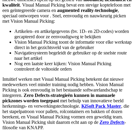
kwaliteit
. Visual Manual Picking bevat een stevige koptelefoon met
een geïntegreerde camera en
augmented reality-technologie
,
speciaal ontworpen voor . Snel, eenvoudig en nauwkeurig picken
met Vision Manual Picking:
Artikelen- en artikelgegevens (bv. 1D- en 2D-codes) worden
gecapteerd door ze eenvoudigweg te bekijken
Vision Manual Picking toont de informatie voor elke werkstap
direct in het gezichtsveld van de gebruiker
Navigatiesysteem begeleidt de gebruiker op de snelste route
naar het artikel
Nog een laatste keer kijken: Vision Manual Picking
controleert de voltooide orders
Intuïtief werken met Visual Manual Picking betekent dat nieuwe
medewerkers veel minder training nodig hebben. Vision Manual
Picking is ook eenvoudig in het bestaande softwarelandschap te
integreren.
Zero Defects-strategieën kunnen in manuaele
pickzones worden toegepast
met behulp van innovatieve beeld
herkennings- en verwerkingstechnologie.
KiSoft Pack Master
, die
het stapelpatroon voor pallets, rolcontainers en bakken of dozen
berekent, en Visual Manual Picking vormen een geweldig team.
Vision Manual Picking sluit daarom echt aan op de
Zero Defects
-
filosofie van KNAPP.