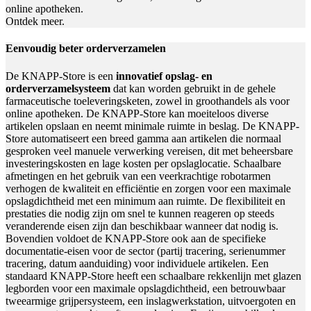
online apotheken.
Ontdek meer.
Eenvoudig beter orderverzamelen
De KNAPP-Store is een
innovatief opslag- en
orderverzamelsysteem
dat kan worden gebruikt in de gehele
farmaceutische toeleveringsketen, zowel in groothandels als voor
online apotheken. De KNAPP-Store kan moeiteloos diverse
artikelen opslaan en neemt minimale ruimte in beslag. De KNAPP-
Store automatiseert een breed gamma aan artikelen die normaal
gesproken veel manuele verwerking vereisen, dit met beheersbare
investeringskosten en lage kosten per opslaglocatie. Schaalbare
afmetingen en het gebruik van een veerkrachtige robotarmen
verhogen de kwaliteit en efficiëntie en zorgen voor een maximale
opslagdichtheid met een minimum aan ruimte. De flexibiliteit en
prestaties die nodig zijn om snel te kunnen reageren op steeds
veranderende eisen zijn dan beschikbaar wanneer dat nodig is.
Bovendien voldoet de KNAPP-Store ook aan de specifieke
documentatie-eisen voor de sector (partij tracering, serienummer
tracering, datum aanduiding) voor individuele artikelen. Een
standaard KNAPP-Store heeft een schaalbare rekkenlijn met glazen
legborden voor een maximale opslagdichtheid, een betrouwbaar
tweearmige grijpersysteem, een inslagwerkstation, uitvoergoten en