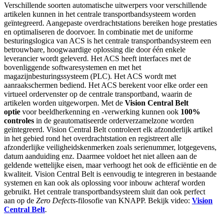
Verschillende soorten automatische uitwerpers voor verschillende
artikelen kunnen in het centrale transportbandsysteem worden
geïntegreerd. Aangepaste overdrachtstations bereiken hoge prestaties
en optimaliseren de doorvoer. In combinatie met de uniforme
besturingslogica van ACS is het centrale transportbandsysteem een
betrouwbare, hoogwaardige oplossing die door één enkele
leverancier wordt geleverd. Het ACS heeft interfaces met de
bovenliggende softwaresystemen en met het
magazijnbesturingssysteem (PLC). Het ACS wordt met
aanraakschermen bediend. Het ACS berekent voor elke order een
virtueel ordervenster op de centrale transportband, waarin de
artikelen worden uitgeworpen. Met de
Vision Central Belt
optie
voor beeldherkenning en -verwerking kunnen ook
100%
controles
in de geautomatiseerde orderverzamelzone worden
geïntegreerd. Vision Central Belt controleert elk afzonderlijk artikel
in het gebied rond het overdrachtstation en registreert alle
afzonderlijke veiligheidskenmerken zoals serienummer, lotgegevens,
datum aanduiding enz. Daarmee voldoet het niet alleen aan de
geldende wettelijke eisen, maar verhoogt het ook de efficiëntie en de
kwaliteit. Vision Central Belt is eenvoudig te integreren in bestaande
systemen en kan ook als oplossing voor inbouw achteraf worden
gebruikt. Het centrale transportbandsysteem sluit dan ook perfect
aan op de
Zero Defects
-filosofie van KNAPP. Bekijk video:
Vision
Central Belt
.