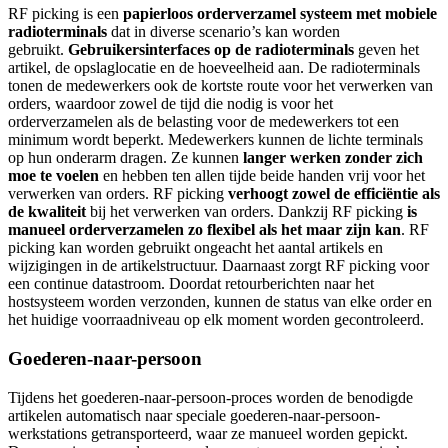
RF picking is een
papierloos orderverzamel systeem met mobiele
radioterminals
dat in diverse scenario’s kan worden
gebruikt.
Gebruikersinterfaces op de radioterminals
geven het
artikel, de opslaglocatie en de hoeveelheid aan. De radioterminals
tonen de medewerkers ook de kortste route voor het verwerken van
orders, waardoor zowel de tijd die nodig is voor het
orderverzamelen als de belasting voor de medewerkers tot een
minimum wordt beperkt. Medewerkers kunnen de lichte terminals
op hun onderarm dragen. Ze kunnen
langer werken zonder zich
moe te voelen
en hebben ten allen tijde beide handen vrij voor het
verwerken van orders. RF picking
verhoogt zowel de efficiëntie als
de kwaliteit
bij het verwerken van orders. Dankzij RF picking
is
manueel orderverzamelen zo flexibel als het maar zijn kan
. RF
picking kan worden gebruikt ongeacht het aantal artikels en
wijzigingen in de artikelstructuur. Daarnaast zorgt RF picking voor
een continue datastroom. Doordat retourberichten naar het
hostsysteem worden verzonden, kunnen de status van elke order en
het huidige voorraadniveau op elk moment worden gecontroleerd.
Goederen-naar-persoon
Tijdens het goederen-naar-persoon-proces worden de benodigde
artikelen automatisch naar speciale goederen-naar-persoon-
werkstations getransporteerd, waar ze manueel worden gepickt.