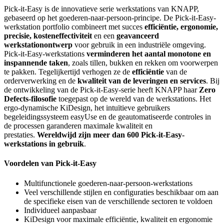
Pick-it-Easy is de innovatieve serie werkstations van KNAPP,
gebaseerd op het goederen-naar-persoon-principe. De Pick-it-Easy-
werkstation portfolio combineert met succes
efficiëntie, ergonomie,
precisie, kosteneffectiviteit
en een
geavanceerd
werkstationontwerp
voor gebruik in een industriële omgeving.
Pick-it-Easy-werkstations
verminderen het aantal monotone en
inspannende taken
, zoals tillen, bukken en rekken om voorwerpen
te pakken. Tegelijkertijd verhogen ze de
efficiëntie
van de
orderverwerking en de
kwaliteit van de leveringen en services
. Bij
de ontwikkeling van de Pick-it-Easy-serie heeft KNAPP haar
Zero
Defects-filosofie
toegepast op de wereld van de werkstations. Het
ergo-dynamische KiDesign, het intuïtieve gebruikers
begeleidingssysteem easyUse en de geautomatiseerde controles in
de processen garanderen maximale kwaliteit en
prestaties.
Wereldwijd zijn meer dan 600 Pick-it-Easy-
werkstations in gebruik
.
Voordelen van Pick-it-Easy
Multifunctionele goederen-naar-persoon-werkstations
Veel verschillende stijlen en configuraties beschikbaar om aan
de specifieke eisen van de verschillende sectoren te voldoen
Individueel aanpasbaar
KiDesign voor maximale efficiëntie, kwaliteit en ergonomie