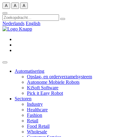
Zum
A
A
A
Inhalt
springen
Nederlands
English
Automatisering
Opslag- en orderverzamelsysteem
Autonome Mobiele Robots
KiSoft Software
Pick it Easy Robot
Sectoren
Industry
Healthcare
Fashion
Retail
Food Retail
Wholesale