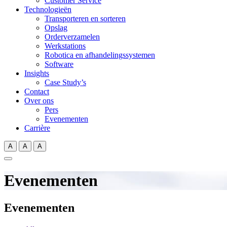
Customer Service
Technologieën
Transporteren en sorteren
Opslag
Orderverzamelen
Werkstations
Robotica en afhandelingssystemen
Software
Insights
Case Study’s
Contact
Over ons
Pers
Evenementen
Carrière
A
A
A
Evenementen
Evenementen