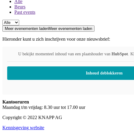
Alle
Beurs
Past events
Meer evenementen laden
Meer evenementen laden
Hieronder kunt u zich inschrijven voor onze nieuwsbrief:
U bekijkt momenteel inhoud van een plaatshouder van
HubSpot
. K
Inhoud deblokkeren
Kantooruren
Maandag t/m vrijdag: 8.30 uur tot 17.00 uur
Copyright © 2022 KNAPP AG
Kennisgeving website